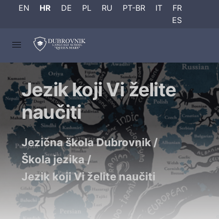
EN
HR
DE
PL
RU
PT-BR
IT
FR
ES
Jezik koji Vi želite
naučiti
Jezična škola Dubrovnik
/
Škola jezika
/
Jezik koji Vi želite naučiti