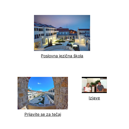
Poslovna jezična škola
Izjave
Prijavite se za tečaj