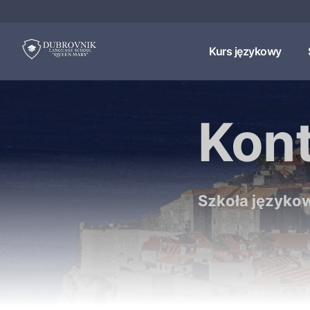
Kurs językowy
Kon
Szkoła języko