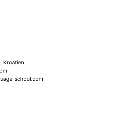
, Kroatien
com
guage-school.com