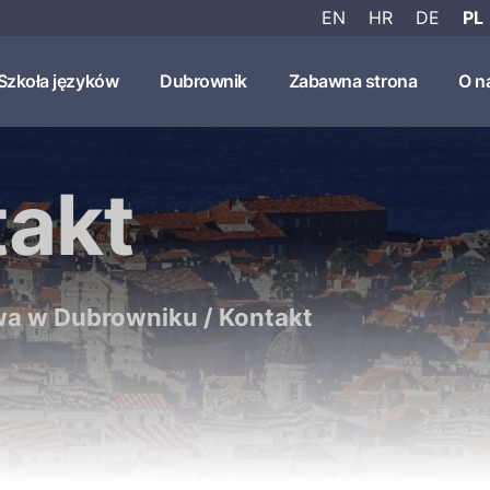
EN
HR
DE
PL
Szkoła języków
Dubrownik
Zabawna strona
O n
takt
wa w Dubrowniku
/
Kontakt