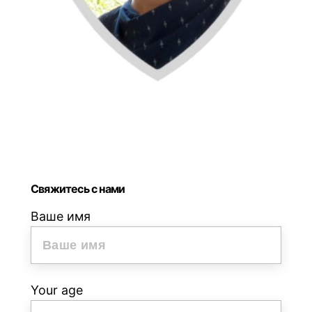
ДИЯНА
(Преподаватель
хорватского
и
немецкого
языков)
Свяжитесь с нами
Ваше имя
Your age