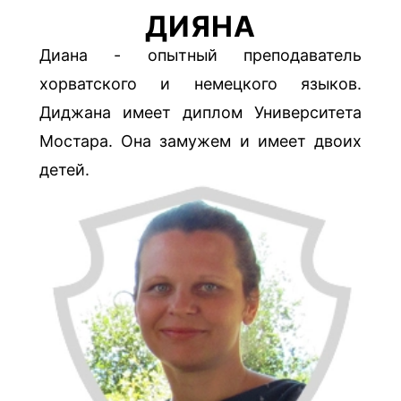
ДИЯНА
(Преподаватель
немецкого
Диана - опытный преподаватель
и
хорватского и немецкого языков.
испанского
Диджана имеет диплом Университета
языков)
Мостара. Она замужем и имеет двоих
детей.