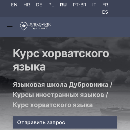
EN
HR
DE
PL
RU
PT-BR
IT
FR
ES
Курс хорватского
языка
Языковая школа Дубровника
/
Курсы иностранных языков
/
Курс хорватского языка
Отправить запрос