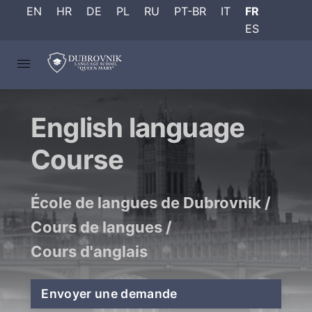
EN
HR
DE
PL
RU
PT-BR
IT
FR
ES
English language
Course
École de langues de Dubrovnik
/
Cours de langues
/
Cours d'anglais
Envoyer une demande