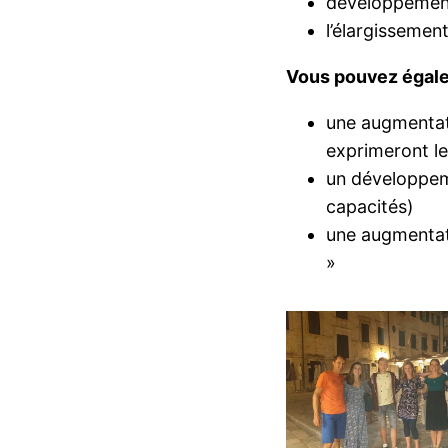
développement 
l’élargissemen
Vous pouvez égale
une augmentati
exprimeront le
un développeme
capacités)
une augmentati
»