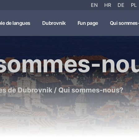
EN
HR
DE
PL
le de langues
Dubrovnik
Fun page
Qui sommes
 sommes-no
es de Dubrovnik
/
Qui sommes-nous?