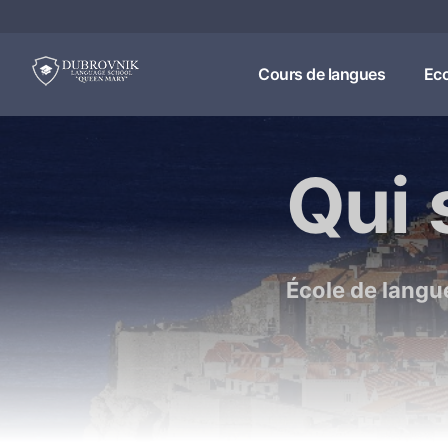
Cours de langues
Eco
Qui
École de langu