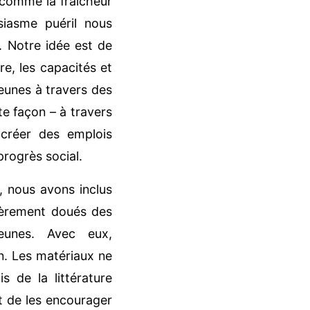
t comme la fraîcheur
siasme puéril nous
. Notre idée est de
e, les capacités et
 jeunes à travers des
te façon – à travers
créer des emplois
progrès social.
s, nous avons inclus
lièrement doués des
eunes. Avec eux,
on. Les matériaux ne
s de la littérature
et de les encourager