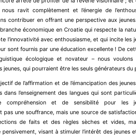
core arrêté de profiter de la rêverie visionnaire ; e
s nous ravit complètement et l’énergie de l’enthou
ns contribuer en offrant une perspective aux jeunes
 branche économique en Croatie qui respecte la natur
pte l’innovativité avec enthousiasme, et qui incite les
r sont fournis par une éducation excellente ! De cet
guistique écologique et novateur – nous voulons 
jeunes, qui pourraient être les seuls générateurs du 
objectif de l’affirmation et de l’émancipation des jeune
fs dans l’enseignement des langues qui sont particu
de compréhension et de sensibilité pour les j
st pas une souffrance, mais une source de satisfacti
ctions de faits et des règles sèches et vides, mai
pensivement, visant à stimuler l’intérêt des jeunes 