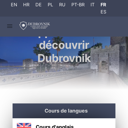
EN
HR
DE
PL
RU
PT-BR
IT
FR
ES
Apprendre et
découvrir
Dubrovnik
Cours de langues
Cours d'anglais