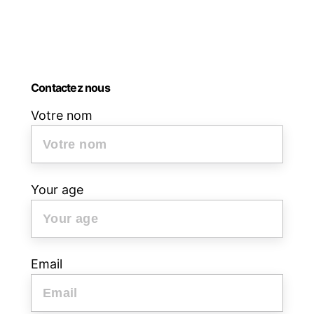
(Professeur
de
croate,
français
et
Contactez nous
italien)
Votre nom
Your age
Email