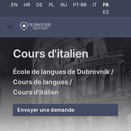
EN
HR
DE
PL
RU
PT-BR
IT
FR
ES
Cours d'italien
École de langues de Dubrovnik
/
Cours de langues
/
Cours d'italien
Envoyer une demande