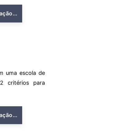
ação...
m uma escola de
2 critérios para
ação...