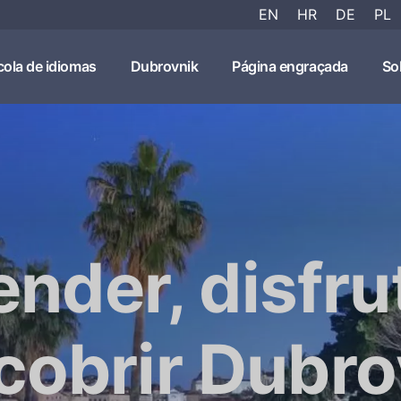
EN
HR
DE
PL
cola de idiomas
Dubrovnik
Página engraçada
So
nder, disfru
cobrir Dubro