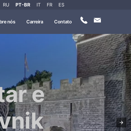
RU
PT-BR
IT
FR
ES
bre nós
Carreira
Contato
tar e
vnik