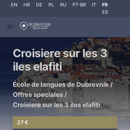
EN
HR
DE
PL
RU
PT-BR
IT
FR
ES
Croisiere sur les 3
iles elafiti
École de langues de Dubrovnik
/
Offres speciales
/
Croisiere sur les 3 iles elafiti
27 €